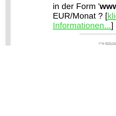
in der Form '
www
EUR/Monat ? [
kl
Informationen...
]
© by
KOS-Onli