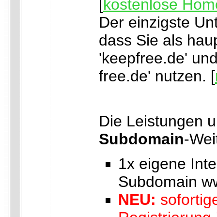
[
kostenlose Ho
Der einzigste Unt
dass Sie als hau
'keepfree.de' und
free.de' nutzen. [
Die Leistungen 
Subdomain
-Wei
1x eigene Int
Subdomain ww
NEU:
sofortig