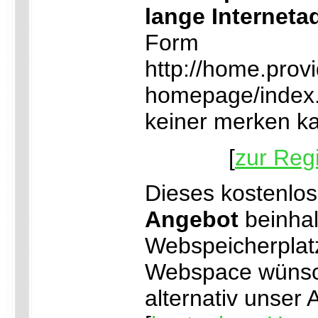
lange Interneta
Form
http://home.prov
homepage/index.h
keiner merken k
[
zur Regi
Dieses kostenlo
Angebot
beinhal
Webspeicherplat
Webspace wünsc
alternativ unser