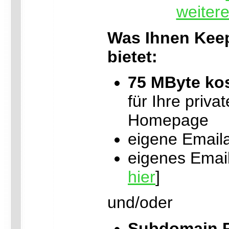
weiter
Was Ihnen Keep
bietet:
75 MByte ko
für Ihre priva
Homepage
eigene Email
eigenes Email
hier
]
und/oder
Subdomain R